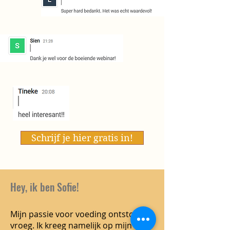
Schrijf je hier gratis in!
Hey, ik ben Sofie!
Mijn passie voor voeding ontstond al
vroeg. Ik kreeg namelijk op mijn 5e te