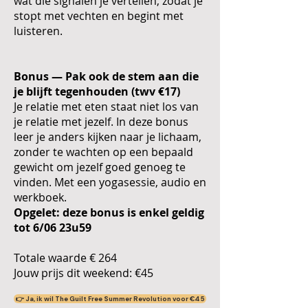
wat die signalen je vertellen, zodat je
stopt met vechten en begint met
luisteren.
Bonus — Pak ook de stem aan die
je blijft tegenhouden (twv €17)
Je relatie met eten staat niet los van
je relatie met jezelf. In deze bonus
leer je anders kijken naar je lichaam,
zonder te wachten op een bepaald
gewicht om jezelf goed genoeg te
vinden. Met een yogasessie, audio en
werkboek.
Opgelet: deze bonus is enkel geldig
tot 6/06 23u59
Totale waarde € 264
Jouw prijs dit weekend: €45
👉 Ja, ik wil The Guilt Free Summer Revolution voor €45