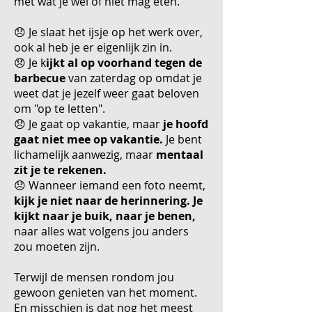
met wat je wel of niet mag eten.
😞 Je slaat het ijsje op het werk over,
ook al heb je er eigenlijk zin in.
😞 Je k
ijkt al op voorhand tegen de
barbecue
van zaterdag op omdat je
weet dat je jezelf weer gaat beloven
om "op te letten".
😞 Je gaat op vakantie, maar
je hoofd
gaat niet mee op vakantie.
Je bent
lichamelijk aanwezig, maar
mentaal
zit je te rekenen.
😞 Wanneer iemand
een foto neemt,
kijk je niet naar de herinnering. Je
kijkt naar je buik, naar je benen,
naar alles wat volgens jou anders
zou moeten zijn.
Terwijl de mensen rondom jou
gewoon genieten van het moment.
En misschien is dat nog het meest