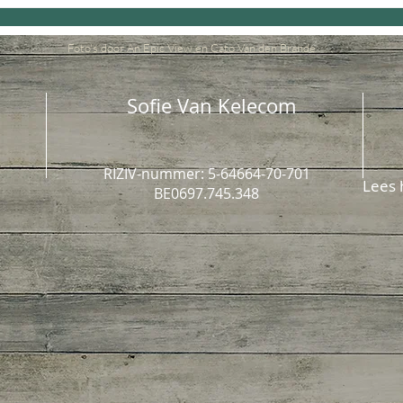
Foto's door An Epic View en Cato Van den Brande
Sofie Van Kelecom
RIZIV-nummer: 5-64664-70-701
Lees 
BE0697.745.348