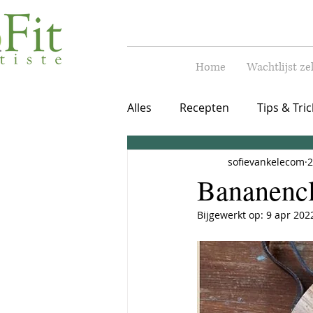
Home
Wachtlijst ze
Alles
Recepten
Tips & Tric
sofievankelecom
2
Warme maaltijd
vegetari
Bananencl
Bijgewerkt op:
9 apr 202