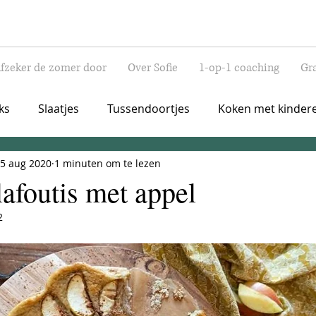
lfzeker de zomer door
Over Sofie
1-op-1 coaching
Gra
ks
Slaatjes
Tussendoortjes
Koken met kinder
5 aug 2020
1 minuten om te lezen
sch
Ontbijt
Lunch
Healthy drinks
Apertiti
afoutis met appel
2