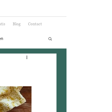
tis
Blog
Contact
en
efhapjes