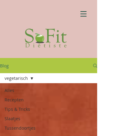
Blog
vegetarisch
Alles
Recepten
Tips & Tricks
Slaatjes
Tussendoortjes