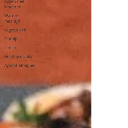
Koken met
kinderen
Warme
maaltijd
vegetarisch
Ontbijt
Lunch
Healthy drinks
Apertitiefhapjes