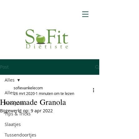
Post
Alles
sofievankelecom
Alles
26 mrt 2020
1 minuten om te lezen
Homemade Granola
Recepten
Bijgewerkt op:
9 apr 2022
Tips & Tricks
Slaatjes
Tussendoortjes