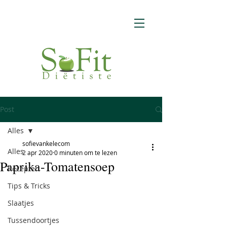
Post
Alles
sofievankelecom
Alles
2 apr 2020
0 minuten om te lezen
Paprika-Tomatensoep
Recepten
Tips & Tricks
Slaatjes
Tussendoortjes