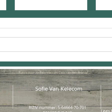
Chai Latté
Friss
Foto's door An Epic View en Cato Van den Brande
Sofie Van Kelecom
RIZIV-nummer: 5-64664-70-701
Lees 