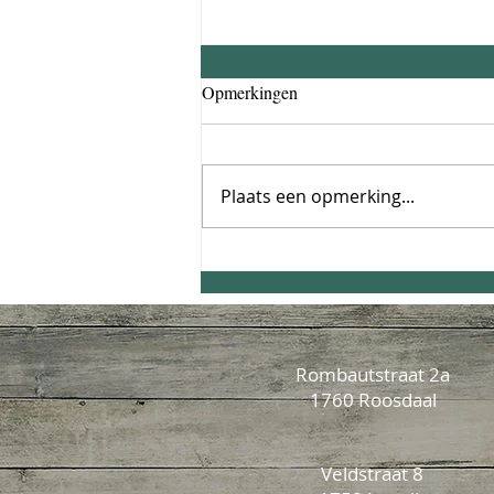
Opmerkingen
Plaats een opmerking...
Frisse Zomersalade
Rombautstraat 2a
1760 Roosdaal
Veldstraat 8