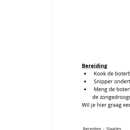
Bereiding
 Kook de boterb
 Snipper ondert
 Meng de boterbonen met de rode ui, de platte peterselie, de pijnboompitten en 
de zongedroog
Wil je hier graag e
Recepten
Slaatjes