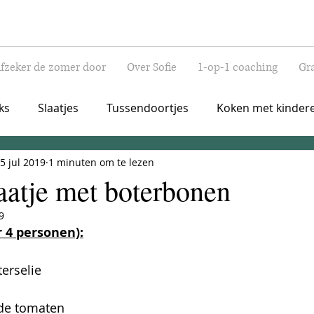
lfzeker de zomer door
Over Sofie
1-op-1 coaching
Gra
ks
Slaatjes
Tussendoortjes
Koken met kinder
5 jul 2019
1 minuten om te lezen
sch
Ontbijt
Lunch
Healthy drinks
Apertiti
aatje met boterbonen
9
 4 personen):
 
terselie
de tomaten 