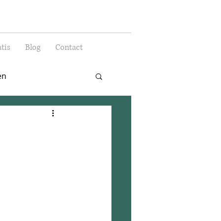
tis
Blog
Contact
en
efhapjes