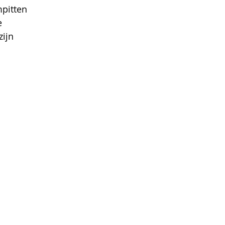
mpitten
e
zijn